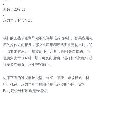
齿数：20至56
压力角：14.5至25
蜗杆的某些节距和导程不允许蜗轮驱动蜗杆。如果应用程
序的操作方向相反，那么当应用程序需要锁定输出时，这
一点非常有用。当螺旋角小于5Þ时，蜗杆是自锁的。当
螺旋角大于10Þ时，蜗杆可反向驱动。蜗杆和蜗轮组件必
须安装在垂直、不相交的轴上。
使用下面的过滤器按类型、样式、节距、螺纹样式、材
料、孔径、压力角和齿数缩小蜗轮选项的范围。WM
Berg还设计和制造定制蜗轮。