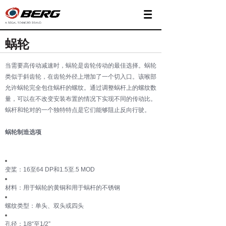
蜗轮
当需要高传动减速时，蜗轮是齿轮传动的最佳选择。蜗轮
类似于斜齿轮，在齿轮外径上增加了一个切入口。该喉部
允许蜗轮完全包住蜗杆的螺纹。通过调整蜗杆上的螺纹数
量，可以在不改变安装布置的情况下实现不同的传动比。
蜗杆和轮对的一个独特特点是它们能够阻止反向行驶。
蜗轮制造选项
变桨：16至64 DP和1.5至.5 MOD
材料：用于蜗轮的黄铜和用于蜗杆的不锈钢
螺纹类型：单头、双头或四头
孔径：1/8“至1/2”