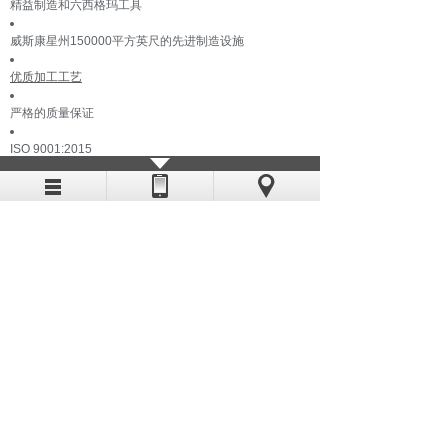
精益制造和六西格玛工具
威斯康星州150000平方英尺的先进制造设施
优质加工工艺
严格的质量保证
ISO 9001:2015
精密齿轮达到或超过AGMA质量10
探索80000多个标准精密部件，或了解我们的定制精密零
件制造能力。
在我们的宣传册中了解更多
信息
查看宣传册