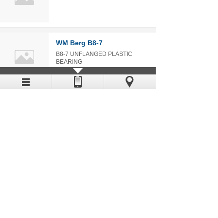
WM Berg B8-7
B8-7 UNFLANGED PLASTIC
BEARING
WM Berg B7M-6
B7M-6 FLANGED OIL-LESS
BEARING
WM Berg B9-14
B9-14 FLANGED PLASTIC BEARING