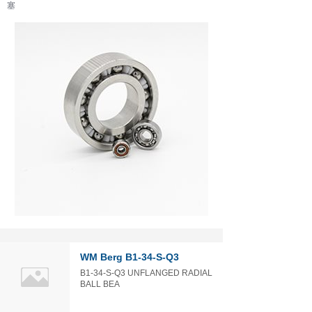
塞
球形的
无油
WM Berg B1-34-S-Q3
B1-34-S-Q3 UNFLANGED RADIAL
BALL BEA